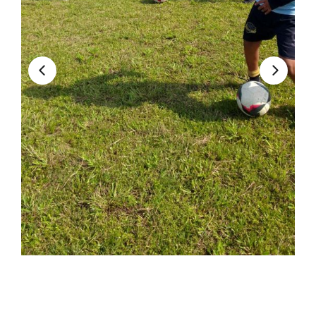
Convocatorias
GESTIÓN ADMINISTRATIVA
Plan de desarrollo y Ordenamiento Territorial - PD
Plan Anual Contratación - PAC
Plan Operativo Anual - POA
Convenios Institucionales
PRESUPUESTO: EJECUCIÓN Y REPORTES
Cédulas presupuestarias y balances
Procesos de contratación
Ejecución Presupuestaria
Obras y proyectos