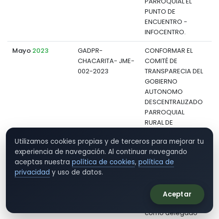
PARROQUIAL EL
PUNTO DE
ENCUENTRO -
INFOCENTRO.
Mayo
2023
GADPR-
CONFORMAR EL
CHACARITA- JME-
COMITÉ DE
d
002-2023
TRANSPARECIA DEL
GOBIERNO
AUTONOMO
DESCENTRALIZADO
PARROQUIAL
RURAL DE
CHACARITA
Utilizamos cookies propias y de terceros para mejorar tu
Mayo
2023
GADPR-
Nombrase al
experiencia de navegación. Al continuar navegando
CHACARITA- JME-
Señor David
d
aceptas nuestra
política de cookies
,
política de
003-2023
Herrera Villalva,
privacidad
y uso de datos.
secretario del
GAD Parroquial
Aceptar
de Chacarita,
como delegado