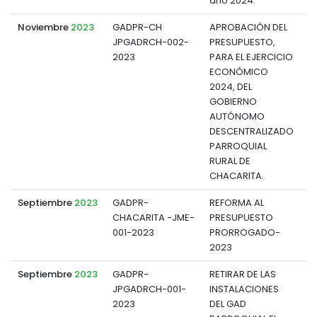
año 2024.
Noviembre
2023
GADPR-CH
APROBACIÓN DEL
JPGADRCH-002-
PRESUPUESTO,
d
2023
PARA EL EJERCICIO
ECONÓMICO
2024, DEL
GOBIERNO
AUTÓNOMO
DESCENTRALIZADO
PARROQUIAL
RURAL DE
CHACARITA.
Septiembre
2023
GADPR-
REFORMA AL
CHACARITA -JME-
PRESUPUESTO
d
001-2023
PRORROGADO-
2023
Septiembre
2023
GADPR-
RETIRAR DE LAS
JPGADRCH-001-
INSTALACIONES
d
2023
DEL GAD