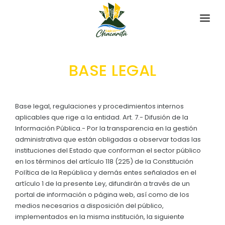
INICIO
BASE LEGAL
LA PARROQUIA
RESEÑA HISTÓRICA
GAD
Base legal, regulaciones y procedimientos internos
Historia Antigua
aplicables que rige a la entidad. Art. 7.- Difusión de la
TRANSPARENCIA
Información Pública.- Por la transparencia en la gestión
Relieve y Geografía
administrativa que están obligadas a observar todas las
GESTIÓN Y PRESUPUESTO
instituciones del Estado que conforman el sector público
Símbolos Cívicos
en los términos del artículo 118 (225) de la Constitución
GESTIÓN INSTITUCIONAL
MECANISMOS DE PARTICIPACIÓN
GEOGRAFÍA
Política de la República y demás entes señalados en el
Sesiones Ordinarias
artículo 1 de la presente Ley, difundirán a través de un
TURISMO
Ubicación
CIUDADANÍA ACTIVA
portal de información o página web, así como de los
Sesiones Extraordinarias
medios necesarios a disposición del público,
Clima
Solicitud de acceso información pública
implementados en la misma institución, la siguiente
Resoluciones
NEW