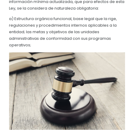
información mínima actualizada, que para efectos de esta
Convocatorias
Ley, se la considera de naturaleza obligatoria:
GESTIÓN ADMINISTRATIVA
a) Estructura orgánica funcional, base legal que la rige,
regulaciones y procedimientos internos aplicables a la
Plan de desarrollo y Ordenamiento Territorial - PD
entidad; las metas y objetivos de las unidades
administrativas de conformidad con sus programas
Plan Anual Contratación - PAC
operativos;
Plan Operativo Anual - POA
Convenios Institucionales
PRESUPUESTO: EJECUCIÓN Y REPORTES
Cédulas presupuestarias y balances
Procesos de contratación
Ejecución Presupuestaria
Obras y proyectos