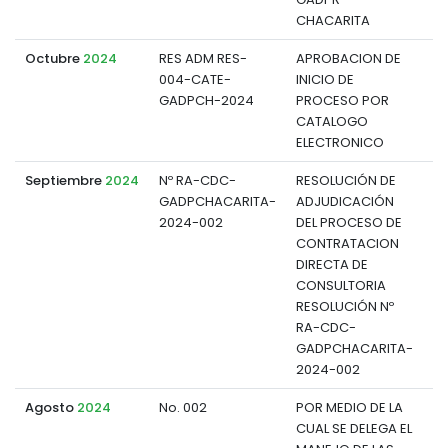
CHACARITA
Octubre
2024
RES ADM RES-
APROBACION DE
004-CATE-
INICIO DE
d
GADPCH-2024
PROCESO POR
CATALOGO
ELECTRONICO
Septiembre
2024
Nº RA-CDC-
RESOLUCIÓN DE
GADPCHACARITA-
ADJUDICACIÓN
d
2024-002
DEL PROCESO DE
CONTRATACION
DIRECTA DE
CONSULTORIA
RESOLUCIÓN Nº
RA-CDC-
GADPCHACARITA-
2024-002
Agosto
2024
No. 002
POR MEDIO DE LA
CUAL SE DELEGA EL
d