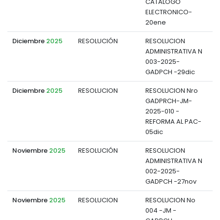
CATALOGO
ELECTRONICO-
20ene
Diciembre
2025
RESOLUCIÓN
RESOLUCION
ADMINISTRATIVA N
d
003-2025-
GADPCH -29dic
Diciembre
2025
RESOLUCION
RESOLUCION Nro
GADPRCH-JM-
d
2025-010 -
REFORMA AL PAC-
05dic
Noviembre
2025
RESOLUCIÓN
RESOLUCION
ADMINISTRATIVA N
d
002-2025-
GADPCH -27nov
Noviembre
2025
RESOLUCION
RESOLUCION No
004 -JM -
d