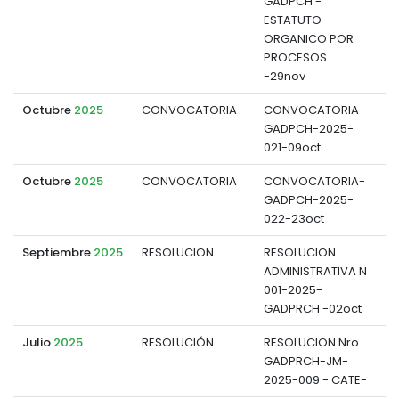
GADPCH -
ESTATUTO
ORGANICO POR
PROCESOS
-29nov
Octubre
2025
CONVOCATORIA
CONVOCATORIA-
GADPCH-2025-
d
021-09oct
Octubre
2025
CONVOCATORIA
CONVOCATORIA-
GADPCH-2025-
d
022-23oct
Septiembre
2025
RESOLUCION
RESOLUCION
ADMINISTRATIVA N
d
001-2025-
GADPRCH -02oct
Julio
2025
RESOLUCIÓN
RESOLUCION Nro.
GADPRCH-JM-
d
2025-009 - CATE-