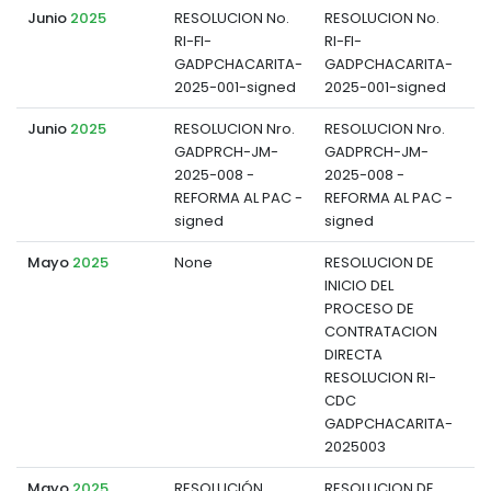
Junio
2025
RESOLUCION No.
RESOLUCION No.
RI-FI-
RI-FI-
d
GADPCHACARITA-
GADPCHACARITA-
2025-001-signed
2025-001-signed
Junio
2025
RESOLUCION Nro.
RESOLUCION Nro.
GADPRCH-JM-
GADPRCH-JM-
d
2025-008 -
2025-008 -
REFORMA AL PAC -
REFORMA AL PAC -
signed
signed
Mayo
2025
None
RESOLUCION DE
INICIO DEL
d
PROCESO DE
CONTRATACION
DIRECTA
RESOLUCION RI-
CDC
GADPCHACARITA-
2025003
Mayo
2025
RESOLUCIÓN
RESOLUCION DE