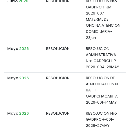
Junio
2026
RESOLUCION
RESOLUCION Nro.
GADPRCH-JM-
d
2026-007 -
MATERIAL DE
OFICINA ATENCION
DOMICILIARIA-
23jun
Mayo
2026
RESOLUCIÓN
RESOLUCION
ADMINISTRATIVA
d
Nro GADPRCH-P-
2026-004-28MAY
Mayo
2026
RESOLUCION
RESOLUCION DE
ADJUDICACION N
d
RA- FI-
GADPCHACARITA-
2026-001-14MAY
Mayo
2026
RESOLUCION
RESOLUCION Nro
GADPRCH-001-
d
2026-27MAY