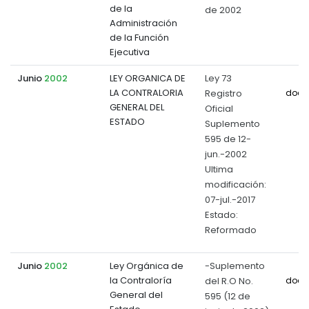
de la
de 2002
Administración
de la Función
Ejecutiva
Junio
2002
LEY ORGANICA DE
Ley 73
LA CONTRALORIA
Registro
docu
GENERAL DEL
Oficial
ESTADO
Suplemento
595 de 12-
jun.-2002
Ultima
modificación:
07-jul.-2017
Estado:
Reformado
Junio
2002
Ley Orgánica de
-Suplemento
la Contraloría
del R.O No.
docu
General del
595 (12 de