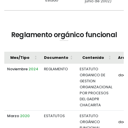
Estado
junio de 2002)
Reglamento orgánico funcional
Mes/Tipo
Documento
Contenido
Arch
Noviembre
2024
REGLAMENTO
ESTATUTO
ORGANICO DE
docu
GESTION
ORGANIZACIONAL
POR PROCESOS
DEL GADPR
CHACARITA
Marzo
2020
ESTATUTOS
ESTATUTO
ORGÁNICO
docu
FUNCIONAL