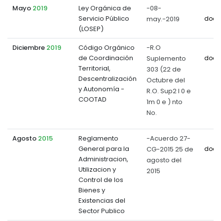
Mayo
2019
Ley Orgánica de
-08-
Servicio Público
may.-2019
docu
(LOSEP)
Diciembre
2019
Código Orgánico
-R.O
de Coordinación
Suplemento
docu
Territorial,
303 (22 de
Descentralización
Octubre del
y Autonomía -
R.O. Sup2 l 0 e
COOTAD
1m 0 e ) nto
No.
Agosto
2015
Reglamento
-Acuerdo 27-
General para la
CG-2015 25 de
docu
Administracion,
agosto del
Utilizacion y
2015
Control de los
Bienes y
Existencias del
Sector Publico