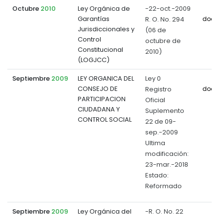
Octubre
2010
Ley Orgánica de
-22-oct.-2009
Garantías
R. O. No. 294
docu
Jurisdiccionales y
(06 de
Control
octubre de
Constitucional
2010)
(LOGJCC)
Septiembre
2009
LEY ORGANICA DEL
Ley 0
CONSEJO DE
Registro
docu
PARTICIPACION
Oficial
CIUDADANA Y
Suplemento
CONTROL SOCIAL
22 de 09-
sep.-2009
Ultima
modificación:
23-mar.-2018
Estado:
Reformado
Septiembre
2009
Ley Orgánica del
-R. O. No. 22