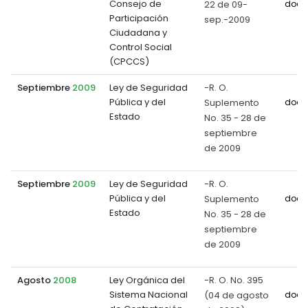
Consejo de
22 de 09-
docu
Participación
sep.-2009
Ciudadana y
Control Social
(CPCCS)
Septiembre
2009
Ley de Seguridad
-R. O.
Pública y del
Suplemento
docu
Estado
No. 35 - 28 de
septiembre
de 2009
Septiembre
2009
Ley de Seguridad
-R. O.
Pública y del
Suplemento
docu
Estado
No. 35 - 28 de
septiembre
de 2009
Agosto
2008
Ley Orgánica del
-R. O. No. 395
Sistema Nacional
(04 de agosto
docu