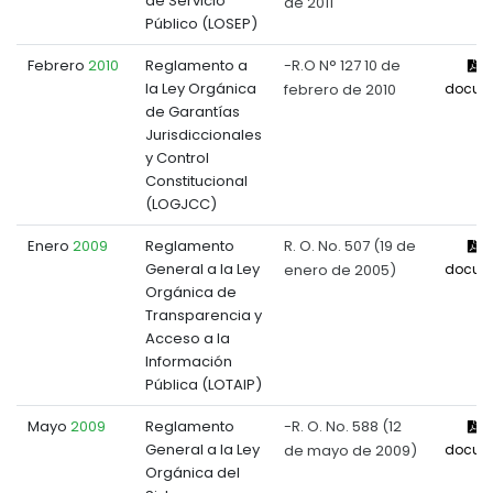
de Servicio
de 2011
Público (LOSEP)
Febrero
2010
Reglamento a
-R.O N° 127 10 de
V
la Ley Orgánica
febrero de 2010
docum
de Garantías
Jurisdiccionales
y Control
Constitucional
(LOGJCC)
Enero
2009
Reglamento
R. O. No. 507 (19 de
V
General a la Ley
enero de 2005)
docum
Orgánica de
Transparencia y
Acceso a la
Información
Pública (LOTAIP)
Mayo
2009
Reglamento
-R. O. No. 588 (12
V
General a la Ley
de mayo de 2009)
docum
Orgánica del