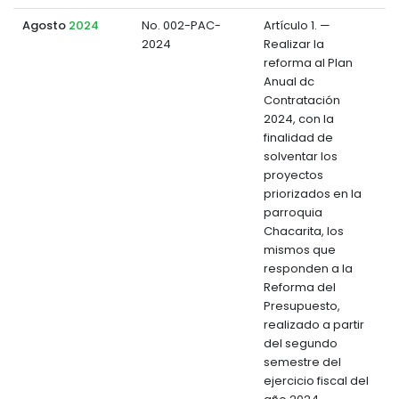
Agosto
2024
No. 002-PAC-
Artículo 1. —
2024
Realizar la
d
reforma al Plan
Anual dc
Contratación
2024, con la
finalidad de
solventar los
proyectos
priorizados en la
parroquia
Chacarita, los
mismos que
responden a Ia
Reforma del
Presupuesto,
realizado a partir
del segundo
semestre del
ejercicio fiscal del