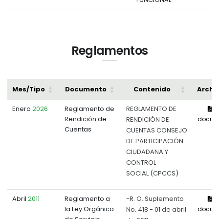
Reglamentos
Mes/Tipo
Documento
Contenido
Archi
Enero
2026
Reglamento de
REGLAMENTO DE
V
Rendición de
RENDICIÓN DE
docum
Cuentas
CUENTAS CONSEJO
DE PARTICIPACIÓN
CIUDADANA Y
CONTROL
SOCIAL (CPCCS)
Abril
2011
Reglamento a
-R. O. Suplemento
V
la Ley Orgánica
No. 418 - 01 de abril
docum