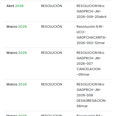
Abril
2026
RESOLUCIÓN
RESOLUCION Nro.
GADPRCH-JM-
d
2026-009-20abril
Marzo
2026
RESOLUCIÓN
Resolución N RI-
LICO-
d
GADPCHACARITA-
2026-002-12mar
Marzo
2026
RESOLUCION
RESOLUCION Nro
GADPRCH-JM-
d
2026-007
CANCELACION
-05mar
Marzo
2026
RESOLUCION
RESOLUCION Nro
GADPRCH-JM-
d
2026-008
DESAGREGACION-
06mar
Marzo
2026
RESOLUCION
Resolución RA-