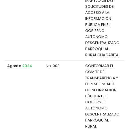
MANEJO DE LAS
SOLICITUDES DE
ACCESO A LA
INFORMACIÓN
PÚBLICA EN EL
GOBIERNO
AUTÓNOMO
DESCENTRALIZADO
PARROQUIAL
RURAL CHACARITA.
Agosto
2024
No. 003
CONFORMAR EL
COMITÉ DE
d
TRANSPARENCIA Y
EL RESPONSABLE
DE INFORMACIÓN
PÚBLICA DEL
GOBIERNO
AUTÓNOMO
DESCENTRALIZADO
PARROQUIAL
RURAL