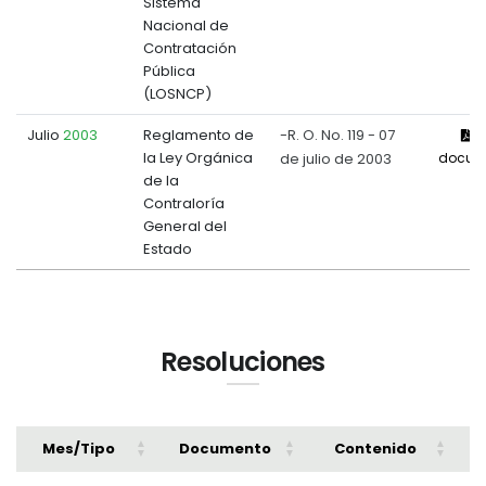
Sistema
Nacional de
Contratación
Pública
(LOSNCP)
Julio
2003
Reglamento de
-R. O. No. 119 - 07
V
la Ley Orgánica
de julio de 2003
docum
de la
Contraloría
General del
Estado
Resoluciones
Mes/Tipo
Documento
Contenido
A