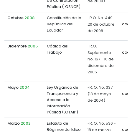
de Contratación
de 2008)
Pública (LOSNCP)
Octubre
2008
Constitución de la
-R.O. No. 449 -
República del
20 de octubre
docu
Ecuador
de 2008
Diciembre
2005
Código del
-R.O.
Trabajo
Suplemento
docu
No. 167 - 16 de
diciembre de
2005
Mayo
2004
Ley Orgánica de
-R. O. No. 337
Transparencia y
(18 de mayo
docu
Acceso a la
de 2004)
Información
Pública (LOTAIP)
Marzo
2002
Estatuto de
-R. O. No. 536 -
Régimen Jurídico
18 de marzo
docu