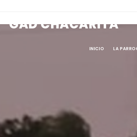
Horarios de atención: 08h00 a 17h00
Email: info@gadchacarita.g
GAD CHACARITA
INICIO
LA PARRO