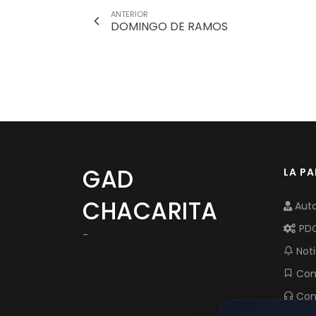
ANTERIOR
DOMINGO DE RAMOS
GAD
LA P
CHACARITA
Auto
PD
-
Noti
Com
Con