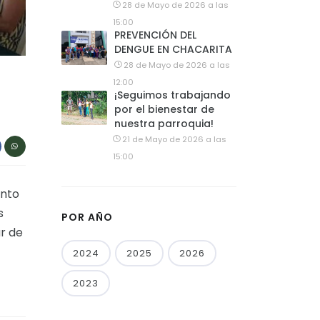
28 de Mayo de 2026 a las
15:00
PREVENCIÓN DEL
DENGUE EN CHACARITA
28 de Mayo de 2026 a las
12:00
¡Seguimos trabajando
por el bienestar de
nuestra parroquia!
21 de Mayo de 2026 a las
15:00
ento
s
POR AÑO
ar de
2024
2025
2026
2023