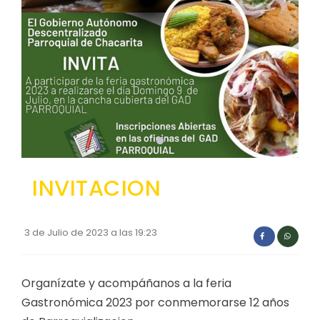
Convocatorias
GESTIÓN ADMINISTRATIVA
Plan de desarrollo y Ordenamiento Territorial - PD
Plan Anual Contratación - PAC
Plan Operativo Anual - POA
Convenios Institucionales
PRESUPUESTO: EJECUCIÓN Y REPORTES
INVITACION
Cédulas presupuestarias y balances
Procesos de contratación
3 de Julio de 2023 a las 19:23
Ejecución Presupuestaria
Organízate y acompáñanos a la feria
Obras y proyectos
Gastronómica 2023 por conmemorarse 12 años