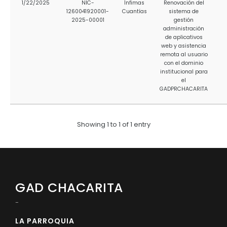
1/22/2025
NIC-
Ínfimas
Renovación del
Convocatorias
1260041920001-
Cuantías
sistema de
2025-00001
gestión
administración
GESTIÓN ADMINISTRATIVA
de aplicativos
web y asistencia
Plan de desarrollo y Ordenamiento Territorial - PD
remota al usuario
con el dominio
Plan Anual Contratación - PAC
institucional para
el
Plan Operativo Anual - POA
GADPRCHACARITA
Convenios Institucionales
Showing 1 to 1 of 1 entry
PRESUPUESTO: EJECUCIÓN Y REPORTES
Cédulas presupuestarias y balances
Procesos de contratación
Ejecución Presupuestaria
GAD CHACARITA
Obras y proyectos
-
LA PARROQUIA